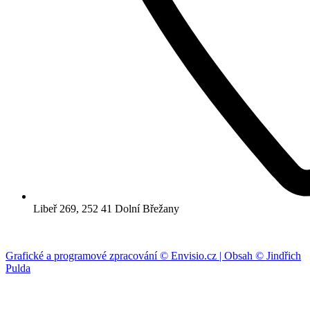
Libeř 269, 252 41 Dolní Břežany
Grafické a programové zpracování © Envisio.cz | Obsah © Jindřich
Pulda