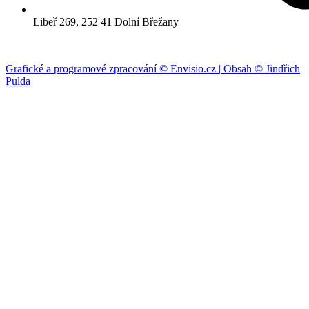
Libeř 269, 252 41 Dolní Břežany
Grafické a programové zpracování © Envisio.cz | Obsah © Jindřich
Pulda