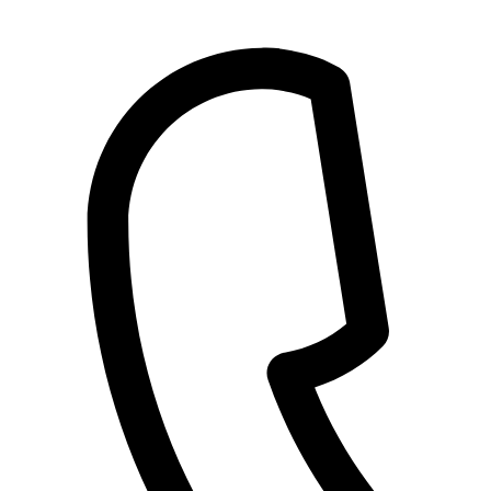
Přejít
k
obsahu