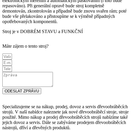
elektronickým měřením a automatickým páskováním (i toto bude
repasováno). Při generální opravě bude stroj kompletně
demontován, zkontrolován a případně bude znovu svařen rám; poté
bude vše přelakováno a přistoupíme se k výměně případných
opotřebovaných komponentů.
Stroj je v DOBRÉM STAVU a FUNKČNÍ
Máte zájem o tento stroj?
ODESLAT ZPRÁVU
Specializujeme se na nákup, prodej, dovoz a servis dřevoobráběcích
strojů. V naší nabídce naleznete jak nové dřevoobráběcí stroje, stroje
použité. Mimo nákup a prodej dřevoobráběcích strojů nabízíme také
jejich dovoz a servis. Dále se zabýváme prodejem dřevoobráběcích
nástrojů, dříví a dřevěných produktů.