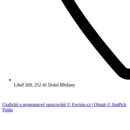
Libeř 269, 252 41 Dolní Břežany
Grafické a programové zpracování © Envisio.cz | Obsah © Jindřich
Pulda