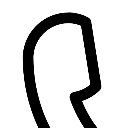
Přejít
k
obsahu