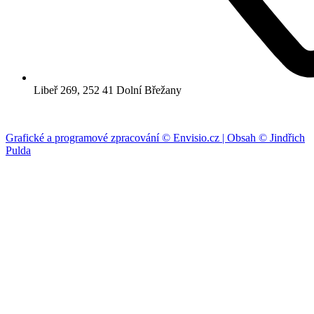
Libeř 269, 252 41 Dolní Břežany
Grafické a programové zpracování © Envisio.cz | Obsah © Jindřich
Pulda