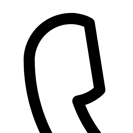
Přejít
k
obsahu