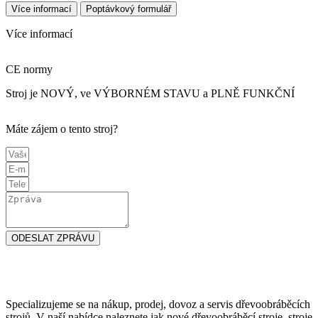
Více informací
Poptávkový formulář
Více informací
CE normy
Stroj je NOVÝ, ve VÝBORNÉM STAVU a PLNĚ FUNKČNÍ
Máte zájem o tento stroj?
ODESLAT ZPRÁVU
Specializujeme se na nákup, prodej, dovoz a servis dřevoobráběcích
strojů. V naší nabídce naleznete jak nové dřevoobráběcí stroje, stroje