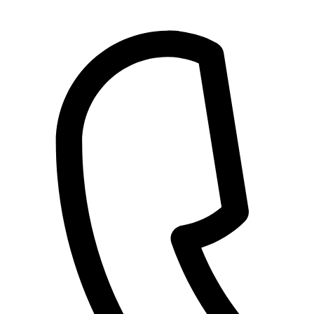
Přejít
k
obsahu