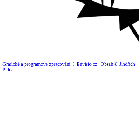
Grafické a programové zpracování © Envisio.cz | Obsah © Jindřich
Pulda