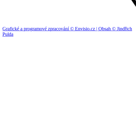
Grafické a programové zpracování © Envisio.cz | Obsah © Jindřich
Pulda